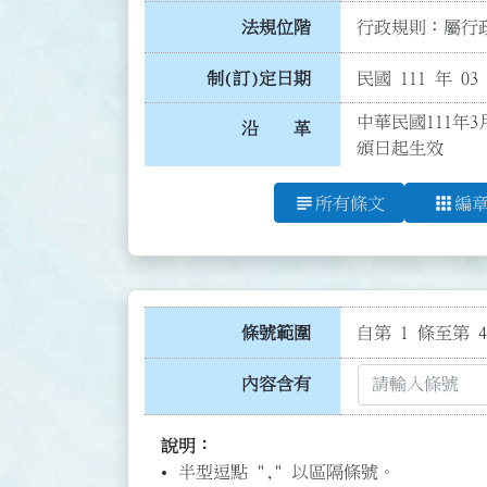
法規位階
行政規則：屬行政
制(訂)定日期
民國 111 年 03
中華民國111年
沿 革
頒日起生效
subject
apps
所有條文
編
條號範圍
自第 1 條至第 4
內容含有
說明：
半型逗點 "," 以區隔條號。