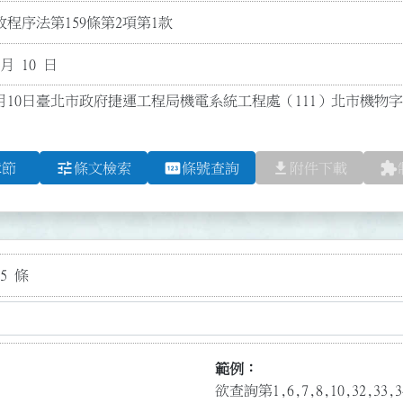
程序法第159條第2項第1款
 月 10 日
3月10日臺北市政府捷運工程局機電系統工程處（111）北市機物字第1
tune
pin
file_download
extension
章節
條文檢索
條號查詢
附件下載
5 條
範例：
欲查詢第1,6,7,8,10,32,3