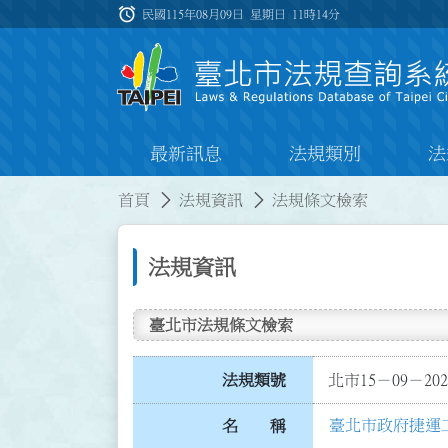
跳到主要內容
alarm
:::
民國115年08月09日 星期日
11時14分
最新訊息
法規類別
法
:::
:::
首頁
法規資訊
法規條文檢索
法規資訊
臺北市法規條文檢索
法規類號
北市15－09－202
臺北市政府捷運
名 稱