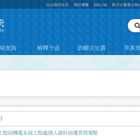
回法務局首頁
網站導覽
ENGLISH
都市計畫書法規
規查詢
解釋令函
訴願決定書
草案
7
工程局機電系統工程處個人資料保護管理要點