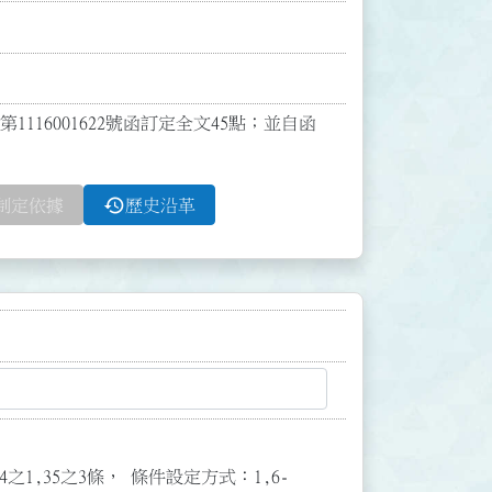
116001622號函訂定全文45點；並自函
history
制定依據
歷史沿革
3,34之1,35之3條， 條件設定方式：1,6-