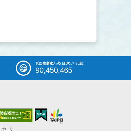
頁面總瀏覽人次
(自105.7.15起)
90,450,465
中
大