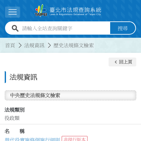
跳到主要內容
展開選單
全站查詢關鍵字欄位
搜尋
:::
:::
首頁
法規資訊
歷史法規條文檢索
keyboard_arrow_left
回上頁
法規資訊
中央歷史法規條文檢索
法規類別
役政類
名 稱
替代役實施條例施行細則
非現行版本