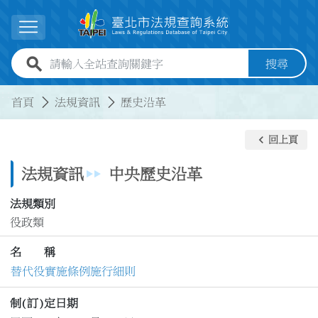
跳到主要內容
展開選單
全站查詢關鍵字欄位
搜尋
:::
:::
首頁
法規資訊
歷史沿革
keyboard_arrow_left
回上頁
法規資訊
中央歷史沿革
法規類別
役政類
名 稱
替代役實施條例施行細則
制(訂)定日期