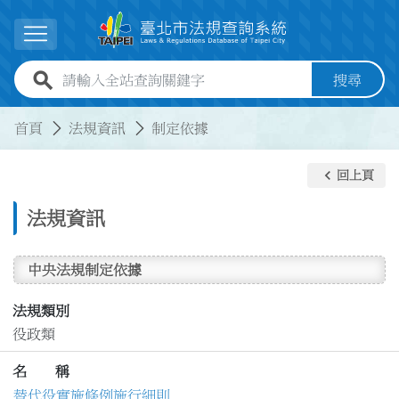
跳到主要內容
展開選單
全站查詢關鍵字欄位
搜尋
:::
:::
首頁
法規資訊
制定依據
keyboard_arrow_left
回上頁
法規資訊
中央法規制定依據
法規類別
役政類
名 稱
替代役實施條例施行細則