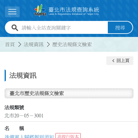
跳到主要內容
展開選單
全站查詢關鍵字欄位
搜尋
:::
:::
首頁
法規資訊
歷史法規條文檢索
keyboard_arrow_left
回上頁
法規資訊
臺北市歷史法規條文檢索
法規類號
北市20－05－3001
名 稱
後備軍人歸鄉報到須知
非現行版本