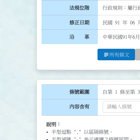
法規位階
行政規則：屬行政
修正日期
民國 91 年 06 
沿 革
中華民國91年6月
subject
所有條文
條號範圍
自第 1 條至第 3
內容含有
說明：
半型逗點 "," 以區隔條號。
半型減號 "-" 表示連續之條號區間。