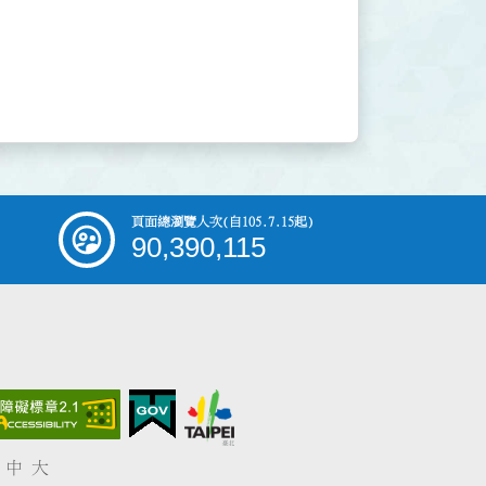
頁面總瀏覽人次
(自105.7.15起)
90,390,115
中
大