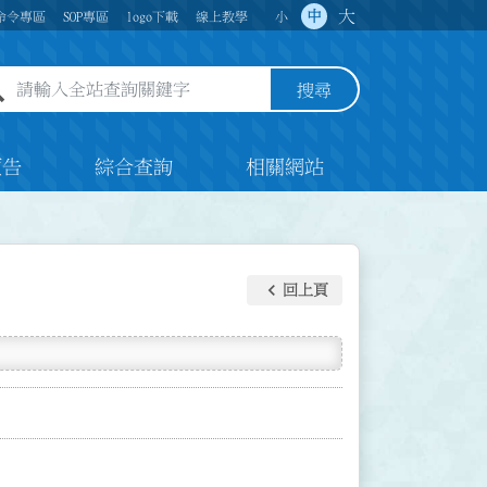
大
中
命令專區
SOP專區
logo下載
線上教學
小
全站查詢關鍵字欄位
搜尋
預告
綜合查詢
相關網站
keyboard_arrow_left
回上頁