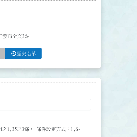
修正發布全文3點
history
歷史沿革
3,34之1,35之3條， 條件設定方式：1,6-