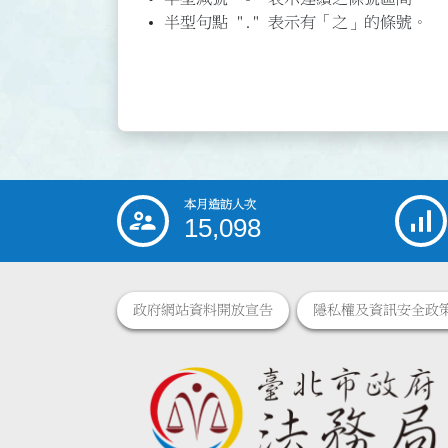
半型句點 "." 表示有「之」的條號。
本月造訪人次
:::
15,098
政府網站資料開放宣告
隱私權及資訊安全政