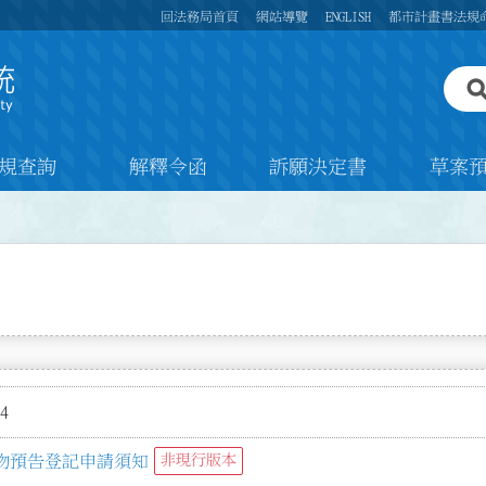
回法務局首頁
網站導覽
ENGLISH
都市計畫書法規
規查詢
解釋令函
訴願決定書
草案
4
物預告登記申請須知
非現行版本