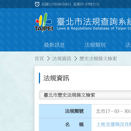
跳到主要內容
alarm
:::
民國115年08月06日 星期四
07時51分
最新訊息
法規類別
法
:::
:::
首頁
法規資訊
歷史法規條文檢索
法規資訊
臺北市歷史法規條文檢索
法規類號
北市17－03－301
土地及建築改良
名 稱