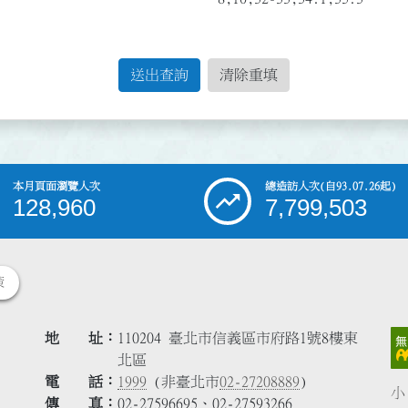
送出查詢
清除重填
本月頁面瀏覽人次
總造訪人次
(自93.07.26起)
128,960
7,799,503
策
地 址
110204 臺北市信義區市府路1號8樓東
北區
電 話
1999
(非臺北市
02-27208889
)
小
傳 真
02-27596695、02-27593266