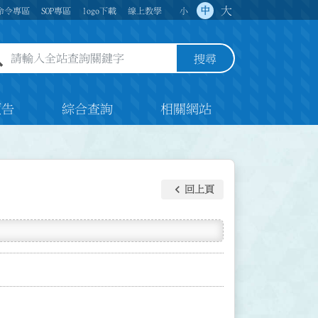
大
中
命令專區
SOP專區
logo下載
線上教學
小
全站查詢關鍵字欄位
搜尋
預告
綜合查詢
相關網站
keyboard_arrow_left
回上頁