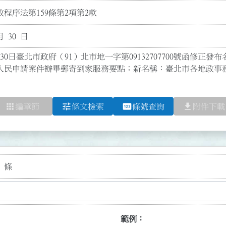
程序法第159條第2項第2款
月 30 日
30日臺北市政府（91）北市地一字第09132707700號函修正發布名
人民申請案件辦畢郵寄到家服務要點；新名稱：臺北市各地政事
apps
tune
pin
file_download
編章節
條文檢索
條號查詢
附件下載
 條
範例：