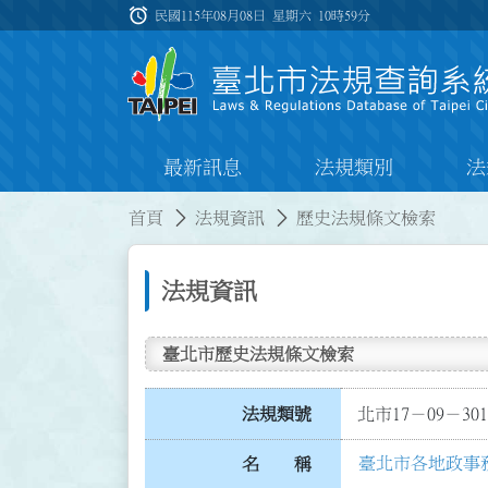
跳到主要內容
alarm
:::
民國115年08月08日 星期六
10時59分
最新訊息
法規類別
法
:::
:::
首頁
法規資訊
歷史法規條文檢索
法規資訊
臺北市歷史法規條文檢索
法規類號
北市17－09－301
臺北市各地政事
名 稱