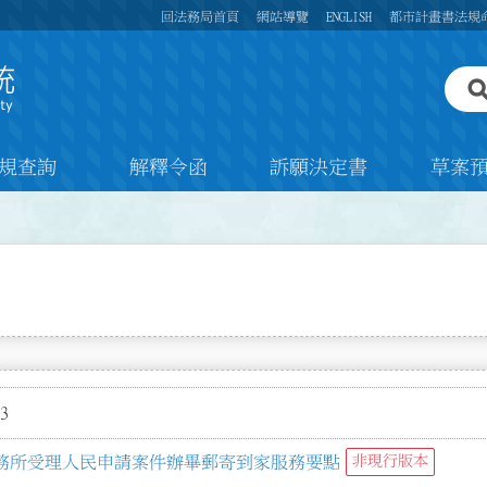
回法務局首頁
網站導覽
ENGLISH
都市計畫書法規
規查詢
解釋令函
訴願決定書
草案
3
務所受理人民申請案件辦畢郵寄到家服務要點
非現行版本