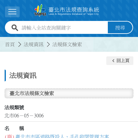
跳到主要內容
展開選單
全站查詢關鍵字欄位
搜尋
:::
:::
首頁
法規資訊
法規條文檢索
keyboard_arrow_left
回上頁
法規資訊
臺北市法規條文檢索
法規類號
北市06－05－3006
名 稱
(廢)
臺北市市區道路既設人、手孔啟閉管理方案