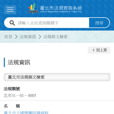
跳到主要內容
展開選單
全站查詢關鍵字欄位
搜尋
:::
:::
首頁
法規資訊
法規條文檢索
keyboard_arrow_left
回上頁
法規資訊
臺北市法規條文檢索
法規類號
北市31－01－4005
名 稱
臺北市立國樂團組織規程