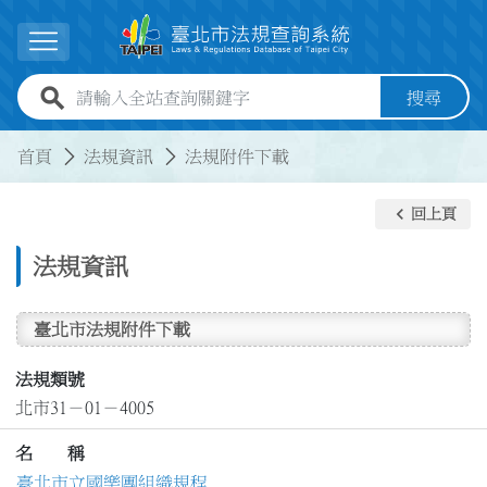
跳到主要內容
展開選單
全站查詢關鍵字欄位
搜尋
:::
:::
首頁
法規資訊
法規附件下載
keyboard_arrow_left
回上頁
法規資訊
臺北市法規附件下載
法規類號
北市31－01－4005
名 稱
臺北市立國樂團組織規程