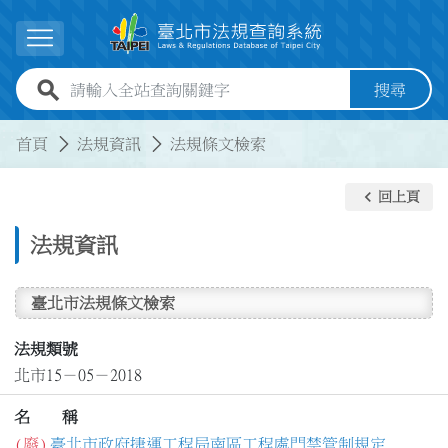
跳到主要內容
展開選單
全站查詢關鍵字欄位
搜尋
:::
:::
首頁
法規資訊
法規條文檢索
keyboard_arrow_left
回上頁
法規資訊
臺北市法規條文檢索
法規類號
北市15－05－2018
名 稱
(廢)
臺北市政府捷運工程局南區工程處門禁管制規定