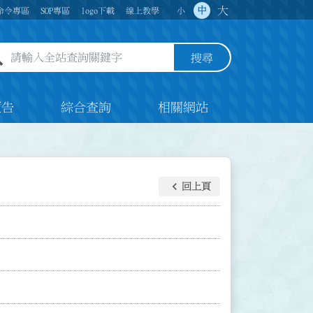
大
中
命令專區
SOP專區
logo下載
線上教學
小
全站查詢關鍵字欄位
搜尋
預告
綜合查詢
相關網站
keyboard_arrow_left
回上頁