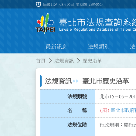
跳到主要內容
alarm
:::
民國115年08月06日 星期四
23時06分
最新訊息
法規類別
法
:::
:::
首頁
法規資訊
歷史沿革
法規資訊
臺北市歷史沿革
法規類號
北市15－05－201
(廢)
臺北市政府
名 稱
法規位階
行政規則：屬行政