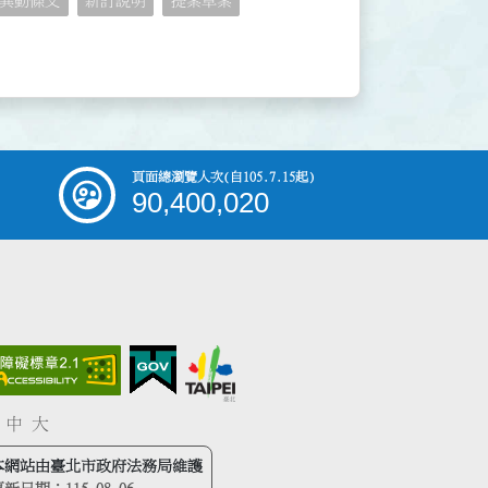
異動條文
新訂說明
提案草案
頁面總瀏覽人次
(自105.7.15起)
90,400,020
中
大
本網站由臺北市政府法務局維護