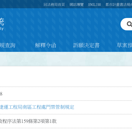
回法務局首頁
網站導覽
ENGLISH
都市計畫書法規
規查詢
解釋令函
訴願決定書
草案
8
捷運工程局南區工程處門禁管制規定
程序法第159條第2項第1款