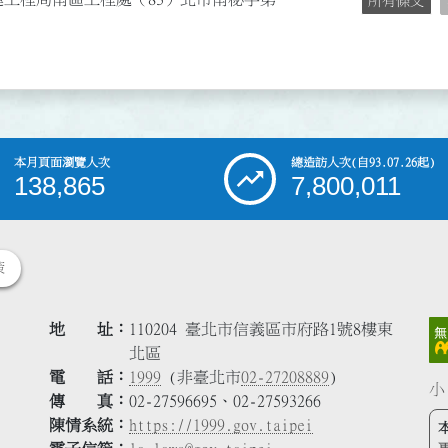
所有條文
本月頁面瀏覽人次
總造訪人次
(自93.07.26起)
138,865
7,800,011
策
地 址
110204 臺北市信義區市府路1號8樓東
北區
電 話
1999
(非臺北市
02-27208889
)
小
傳 真
02-27596695、02-27593266
陳情系統
https://1999.gov.taipei