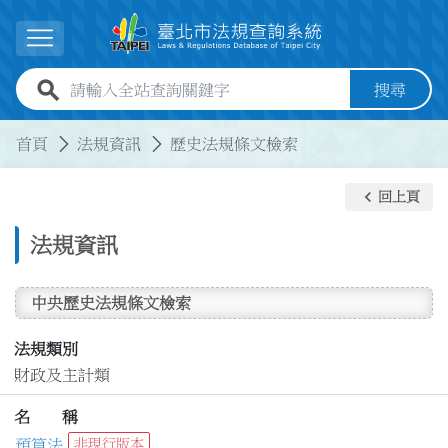
跳到主要內容
展開選單
全站查詢關鍵字欄位
搜尋
:::
:::
首頁
法規資訊
歷史法規條文檢索
keyboard_arrow_left
回上頁
法規資訊
中央歷史法規條文檢索
法規類別
財政及主計類
名 稱
預算法
非現行版本