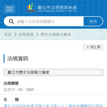
跳到主要內容
展開選單
全站查詢關鍵字欄位
搜尋
:::
:::
首頁
法規資訊
歷史法規條文檢索
keyboard_arrow_left
回上頁
法規資訊
臺北市歷史法規條文檢索
法規類號
北市17－03－2005
名 稱
臺北市政府地政處受理土地法第六十八條地政機關登記損害