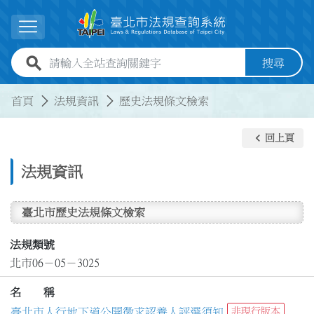
跳到主要內容
展開選單
全站查詢關鍵字欄位
搜尋
:::
:::
首頁
法規資訊
歷史法規條文檢索
keyboard_arrow_left
回上頁
法規資訊
臺北市歷史法規條文檢索
法規類號
北市06－05－3025
名 稱
臺北市人行地下道公開徵求認養人評選須知
非現行版本