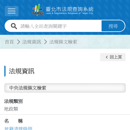
跳到主要內容
展開選單
全站查詢關鍵字欄位
搜尋
:::
:::
首頁
法規資訊
法規條文檢索
keyboard_arrow_left
回上頁
法規資訊
中央法規條文檢索
法規類別
地政類
名 稱
地籍清理條例