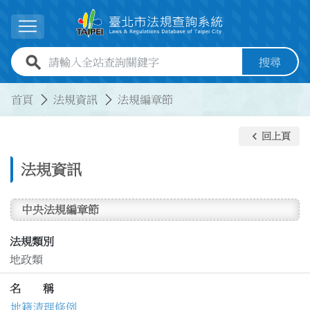
跳到主要內容
展開選單
全站查詢關鍵字欄位
搜尋
:::
:::
首頁
法規資訊
法規編章節
keyboard_arrow_left
回上頁
法規資訊
中央法規編章節
法規類別
地政類
名 稱
地籍清理條例