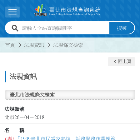
跳到主要內容
展開選單
全站查詢關鍵字欄位
搜尋
:::
:::
首頁
法規資訊
法規條文檢索
keyboard_arrow_left
回上頁
法規資訊
臺北市法規條文檢索
法規類號
北市26－04－2018
名 稱
(廢)
「1999臺北市民當家熱線」話務服務作業規範