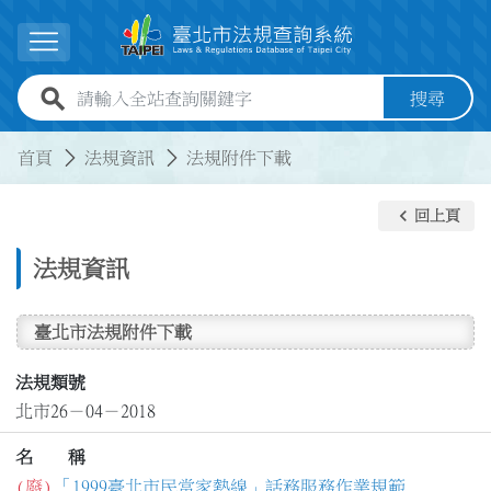
跳到主要內容
展開選單
全站查詢關鍵字欄位
搜尋
:::
:::
首頁
法規資訊
法規附件下載
keyboard_arrow_left
回上頁
法規資訊
臺北市法規附件下載
法規類號
北市26－04－2018
名 稱
(廢)
「1999臺北市民當家熱線」話務服務作業規範