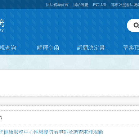
回法務局首頁
網站導覽
ENGLISH
都市計畫書法規
規查詢
解釋令函
訴願決定書
草案
7
區健康服務中心性騷擾防治申訴及調查處理規範