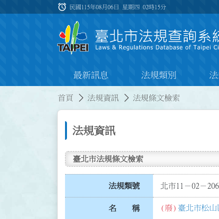
跳到主要內容
alarm
:::
民國115年08月06日 星期四
02時15分
最新訊息
法規類別
法
:::
:::
首頁
法規資訊
法規條文檢索
法規資訊
臺北市法規條文檢索
法規類號
北市11－02－206
(廢)
臺北市松山
名 稱