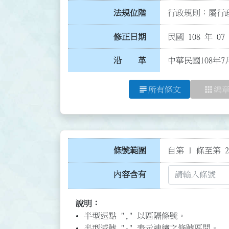
法規位階
行政規則：屬行政
修正日期
民國 108 年 07
沿 革
中華民國108年7
subject
apps
所有條文
編
條號範圍
自第 1 條至第 2
內容含有
說明：
半型逗點 "," 以區隔條號。
半型減號 "-" 表示連續之條號區間。