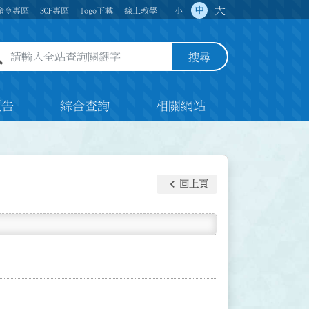
大
中
命令專區
SOP專區
logo下載
線上教學
小
全站查詢關鍵字欄位
搜尋
預告
綜合查詢
相關網站
keyboard_arrow_left
回上頁