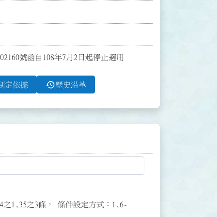
2160號函自108年7月2日起停止適用
history
制定依據
歷史沿革
3,34之1,35之3條， 條件設定方式：1,6-