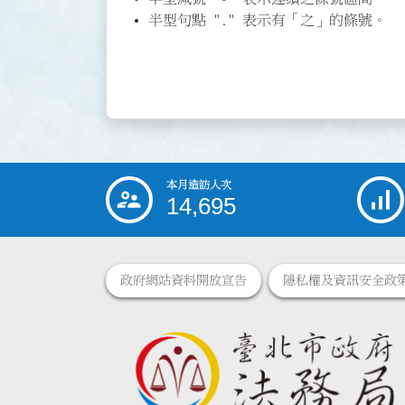
半型句點 "." 表示有「之」的條號。
本月造訪人次
:::
14,695
政府網站資料開放宣告
隱私權及資訊安全政