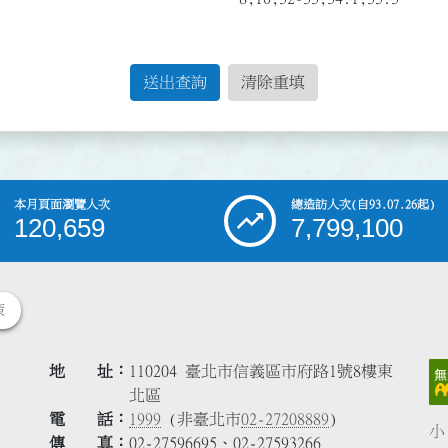
送出查詢
清除重填
本月頁面瀏覽人次
總造訪人次
(自93.07.26起)
120,659
7,799,100
策
地 址
110204 臺北市信義區市府路1號8樓東
北區
電 話
1999
(非臺北市
02-27208889
)
小
傳 真
02-27596695、02-27593266