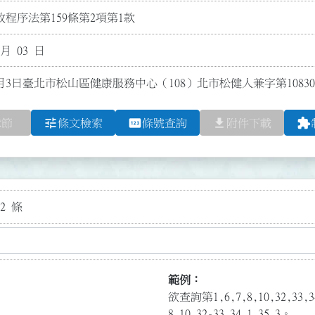
程序法第159條第2項第1款
 月 03 日
月3日臺北市松山區健康服務中心（108）北市松健人兼字第108300
tune
pin
file_download
extension
章節
條文檢索
條號查詢
附件下載
2 條
範例：
欲查詢第1,6,7,8,10,32,3
8,10,32-33,34.1,35.3。