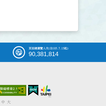
頁面總瀏覽人次
(自105.7.15起)
90,381,814
中
大