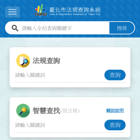
跳到主要內容
展開選單
全站查詢關鍵字欄位
搜尋
:::
:::
法規查詢功能
法規查詢
查詢
智慧查找功能
智慧查找
(限法規)
輔助說明
查詢