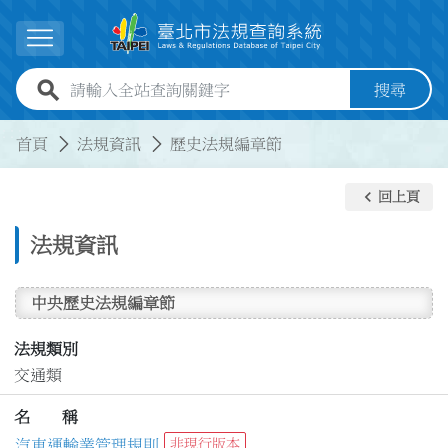
跳到主要內容
展開選單
全站查詢關鍵字欄位
搜尋
:::
:::
首頁
法規資訊
歷史法規編章節
keyboard_arrow_left
回上頁
法規資訊
中央歷史法規編章節
法規類別
交通類
名 稱
汽車運輸業管理規則
非現行版本