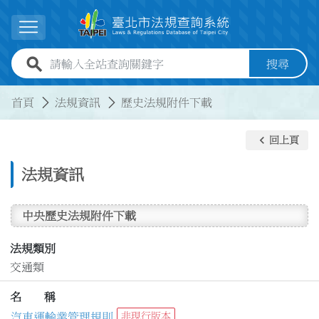
跳到主要內容
展開選單
全站查詢關鍵字欄位
搜尋
:::
:::
首頁
法規資訊
歷史法規附件下載
keyboard_arrow_left
回上頁
法規資訊
中央歷史法規附件下載
法規類別
交通類
名 稱
汽車運輸業管理規則
非現行版本