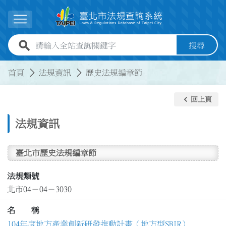
跳到主要內容
展開選單
全站查詢關鍵字欄位
搜尋
:::
:::
首頁
法規資訊
歷史法規編章節
keyboard_arrow_left
回上頁
法規資訊
臺北市歷史法規編章節
法規類號
北市04－04－3030
名 稱
104年度地方產業創新研發推動計畫（地方型SBIR）