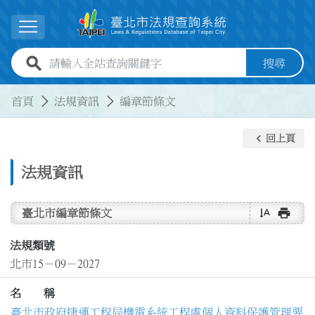
跳到主要內容
展開選單
全站查詢關鍵字欄位
搜尋
:::
:::
首頁
法規資訊
編章節條文
keyboard_arrow_left
回上頁
法規資訊
text_rotate_vertical
print
臺北市編章節條文
法規類號
北市15－09－2027
名 稱
臺北市政府捷運工程局機電系統工程處個人資料保護管理要