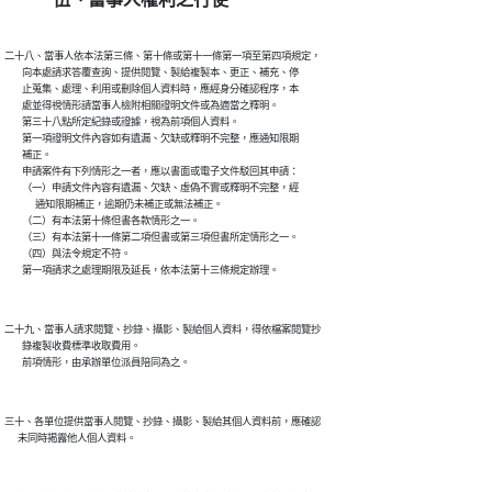
二十八、當事人依本法第三條、第十條或第十一條第一項至第四項規定，

        向本處請求答覆查詢、提供閱覽、製給複製本、更正、補充、停

        止蒐集、處理、利用或刪除個人資料時，應經身分確認程序，本

        處並得視情形請當事人檢附相關證明文件或為適當之釋明。

        第三十八點所定紀錄或證據，視為前項個人資料。

        第一項證明文件內容如有遺漏、欠缺或釋明不完整，應通知限期

        補正。

        申請案件有下列情形之一者，應以書面或電子文件駁回其申請：

        （一）申請文件內容有遺漏、欠缺、虛偽不實或釋明不完整，經

              通知限期補正，逾期仍未補正或無法補正。

        （二）有本法第十條但書各款情形之一。

        （三）有本法第十一條第二項但書或第三項但書所定情形之一。

        （四）與法令規定不符。

二十九、當事人請求閱覽、抄錄、攝影、製給個人資料，得依檔案閱覽抄

        錄複製收費標準收取費用。

三十、各單位提供當事人閱覽、抄錄、攝影、製給其個人資料前，應確認
