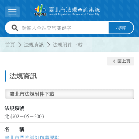
跳到主要內容
展開選單
全站查詢關鍵字欄位
搜尋
:::
:::
首頁
法規資訊
法規附件下載
keyboard_arrow_left
回上頁
法規資訊
臺北市法規附件下載
法規類號
北市02－05－3003
名 稱
臺北市門牌編釘作業要點