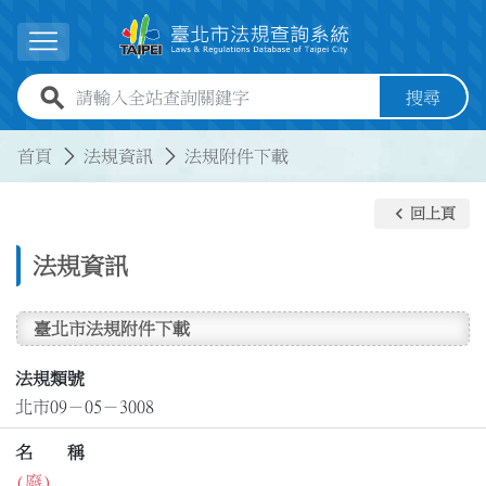
跳到主要內容
展開選單
全站查詢關鍵字欄位
搜尋
:::
:::
首頁
法規資訊
法規附件下載
keyboard_arrow_left
回上頁
法規資訊
臺北市法規附件下載
法規類號
北市09－05－3008
名 稱
(廢)