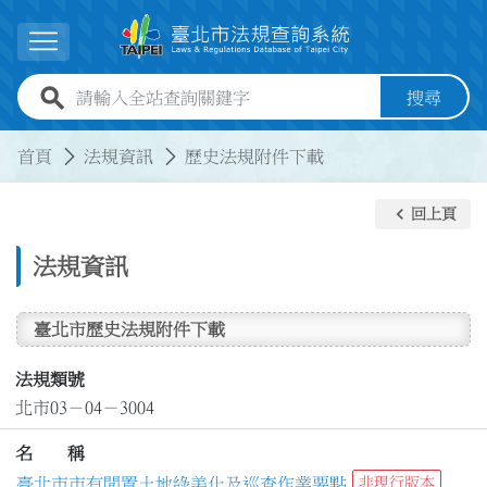
跳到主要內容
展開選單
全站查詢關鍵字欄位
搜尋
:::
:::
首頁
法規資訊
歷史法規附件下載
keyboard_arrow_left
回上頁
法規資訊
臺北市歷史法規附件下載
法規類號
北市03－04－3004
名 稱
臺北市市有閒置土地綠美化及巡查作業要點
非現行版本