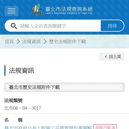
跳到主要內容
展開選單
全站查詢關鍵字欄位
搜尋
:::
:::
首頁
法規資訊
歷史法規附件下載
keyboard_arrow_left
回上頁
法規資訊
臺北市歷史法規附件下載
法規類號
北市06－04－3017
名 稱
臺北市政府公共工程施工品質管理作業要點
非現行版本