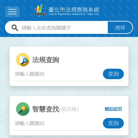
跳到主要內容
展開選單
全站查詢關鍵字欄位
搜尋
:::
:::
法規查詢功能
法規查詢
查詢
智慧查找功能
智慧查找
(限法規)
輔助說明
查詢