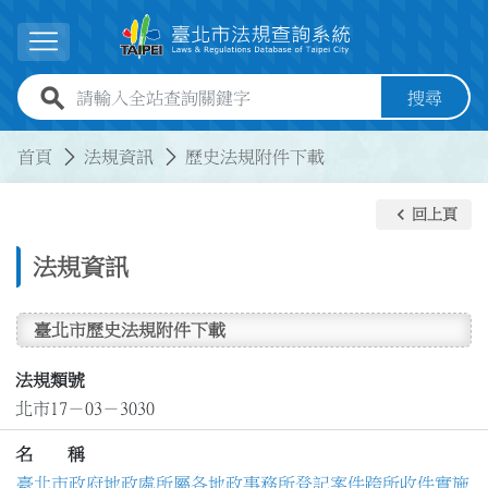
跳到主要內容
展開選單
全站查詢關鍵字欄位
搜尋
:::
:::
首頁
法規資訊
歷史法規附件下載
keyboard_arrow_left
回上頁
法規資訊
臺北市歷史法規附件下載
法規類號
北市17－03－3030
名 稱
臺北市政府地政處所屬各地政事務所登記案件跨所收件實施