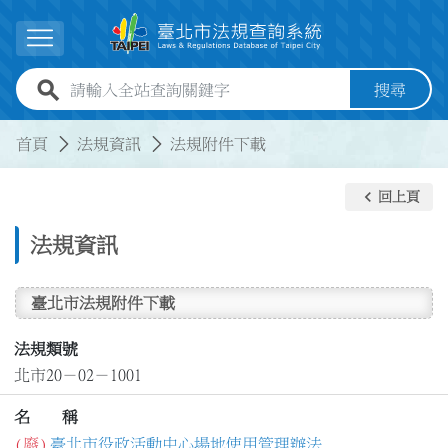
跳到主要內容
展開選單
全站查詢關鍵字欄位
搜尋
:::
:::
首頁
法規資訊
法規附件下載
keyboard_arrow_left
回上頁
法規資訊
臺北市法規附件下載
法規類號
北市20－02－1001
名 稱
(廢)
臺北市役政活動中心場地使用管理辦法