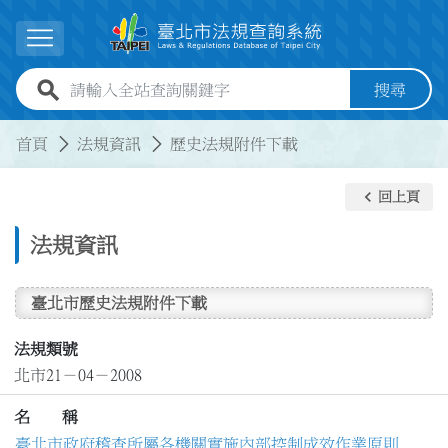
跳到主要內容
展開選單
全站查詢關鍵字欄位
搜尋
:::
:::
首頁
法規資訊
歷史法規附件下載
keyboard_arrow_left
回上頁
法規資訊
臺北市歷史法規附件下載
法規類號
北市21－04－2008
名 稱
臺北市政府稽查所屬各機關實施內部控制成效作業原則