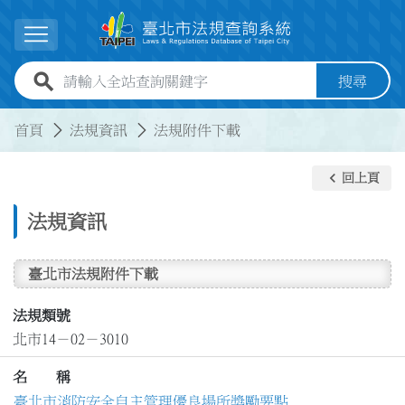
跳到主要內容
展開選單
全站查詢關鍵字欄位
搜尋
:::
:::
首頁
法規資訊
法規附件下載
keyboard_arrow_left
回上頁
法規資訊
臺北市法規附件下載
法規類號
北市14－02－3010
名 稱
臺北市消防安全自主管理優良場所獎勵要點