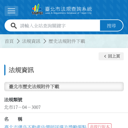
跳到主要內容
展開選單
全站查詢關鍵字欄位
搜尋
:::
:::
首頁
法規資訊
歷史法規附件下載
keyboard_arrow_left
回上頁
法規資訊
臺北市歷史法規附件下載
法規類號
北市17－04－3007
名 稱
臺北市優良不動產估價師評選及獎勵要點
非現行版本