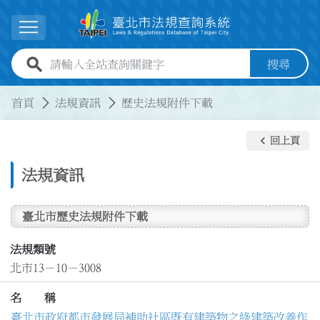
跳到主要內容
展開選單
全站查詢關鍵字欄位
搜尋
:::
:::
首頁
法規資訊
歷史法規附件下載
keyboard_arrow_left
回上頁
法規資訊
臺北市歷史法規附件下載
法規類號
北市13－10－3008
名 稱
臺北市政府都市發展局補助社區既有建築物之綠建築改善作