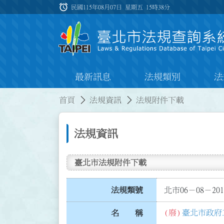
跳到主要內容
alarm
:::
民國115年08月07日 星期五
15時38分
最新訊息
法規類別
法
:::
:::
首頁
法規資訊
法規附件下載
法規資訊
臺北市法規附件下載
法規類號
北市06－08－201
(廢)
臺北市政府
名 稱