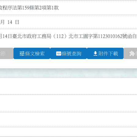
程序法第159條第2項第1款
 月 14 日
月14日臺北市政府工務局（112）北市工園字第1123010162號
tune
pin
file_download
extension
章節
條文檢索
條號查詢
附件下載