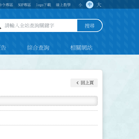
大
中
命令專區
SOP專區
logo下載
線上教學
小
全站查詢關鍵字欄位
搜尋
預告
綜合查詢
相關網站
keyboard_arrow_left
回上頁