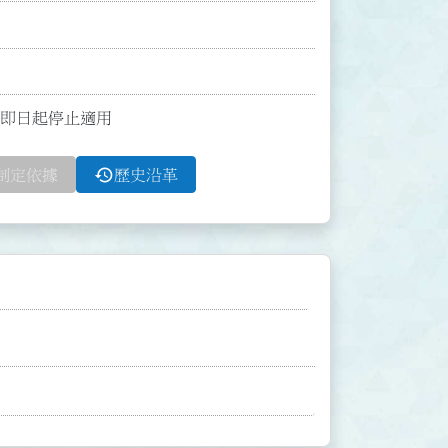
函自即日起停止適用
history
制定依據
歷史沿革