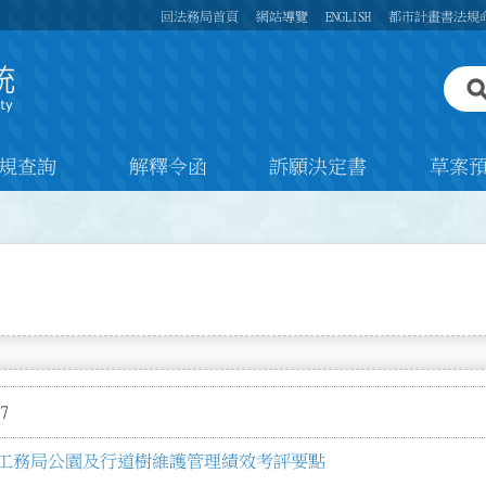
回法務局首頁
網站導覽
ENGLISH
都市計畫書法規
規查詢
解釋令函
訴願決定書
草案
7
工務局公園及行道樹維護管理績效考評要點