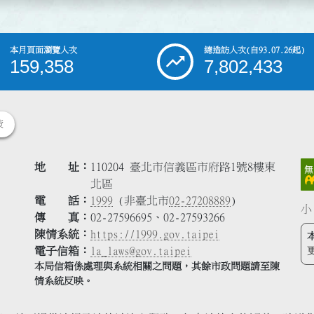
本月頁面瀏覽人次
總造訪人次
(自93.07.26起)
159,358
7,802,433
策
地 址
110204 臺北市信義區市府路1號8樓東
北區
電 話
1999
(非臺北市
02-27208889
)
小
傳 真
02-27596695、02-27593266
陳情系統
https://1999.gov.taipei
電子信箱
la_laws@gov.taipei
本局信箱係處理與系統相關之問題，其餘市政問題請至陳
情系統反映。