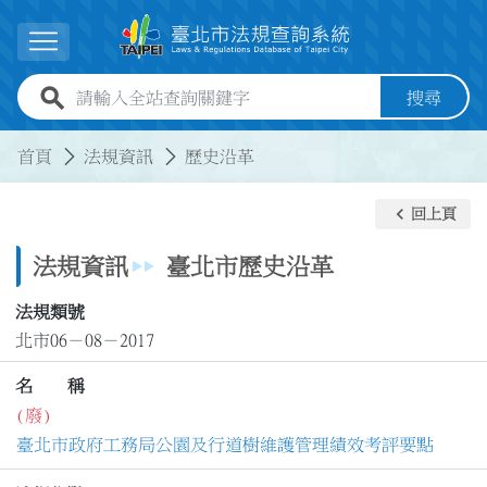
跳到主要內容
展開選單
全站查詢關鍵字欄位
搜尋
:::
:::
首頁
法規資訊
歷史沿革
keyboard_arrow_left
回上頁
法規資訊
臺北市歷史沿革
法規類號
北市06－08－2017
名 稱
(廢)
臺北市政府工務局公園及行道樹維護管理績效考評要點