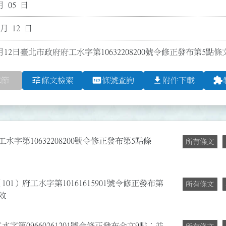
月 05 日
 月 12 日
月12日臺北市政府府工水字第10632208200號令修正發布第5點條
tune
pin
file_download
extension
章節
條文檢索
條號查詢
附件下載
水字第10632208200號令修正發布第5點條
所有條文
101）府工水字第10161615901號令修正發布第
所有條文
效
字第09660261201號令修正發布全文9點；並