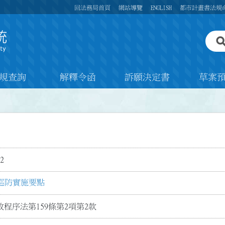
回法務局首頁
網站導覽
ENGLISH
都市計畫書法規
規查詢
解釋令函
訴願決定書
草案
2
巡防實施要點
程序法第159條第2項第2款