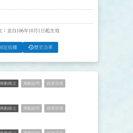
文；並自106年10月1日起生效
history
制定依據
歷史沿革
異動條文
異動說明
提案草案
異動條文
異動說明
提案草案