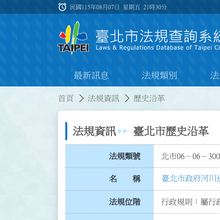
跳到主要內容
alarm
:::
民國115年08月07日 星期五
21時30分
最新訊息
法規類別
法
:::
:::
首頁
法規資訊
歷史沿革
法規資訊
臺北市歷史沿革
法規類號
北市06－06－300
臺北市政府河川
名 稱
法規位階
行政規則：屬行政