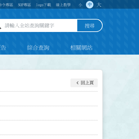
大
中
命令專區
SOP專區
logo下載
線上教學
小
全站查詢關鍵字欄位
搜尋
預告
綜合查詢
相關網站
keyboard_arrow_left
回上頁