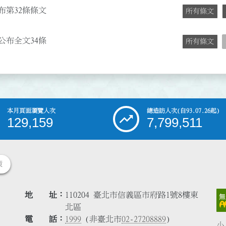
布第32條條文
所有條文
公布全文34條
所有條文
本月頁面瀏覽人次
總造訪人次
(自93.07.26起)
129,159
7,799,511
策
地 址
110204 臺北市信義區市府路1號8樓東
北區
電 話
1999
(非臺北市
02-27208889
)
小