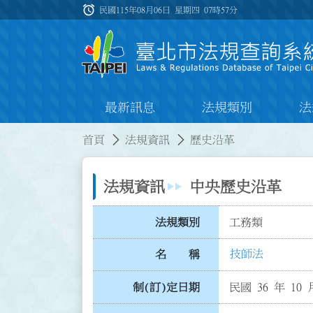
跳到主要內容
alarm
:::
民國115年08月06日 星期四
07時57分
最新訊息
法規類別
法
:::
:::
首頁
法規資訊
歷史沿革
法規資訊
中央歷史沿革
法規類別
工務類
技師法
名 稱
制(訂)定日期
民國 36 年 10 