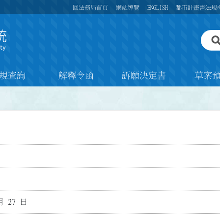
回法務局首頁
網站導覽
ENGLISH
都市計畫書法規
規查詢
解釋令函
訴願決定書
草案
月 27 日