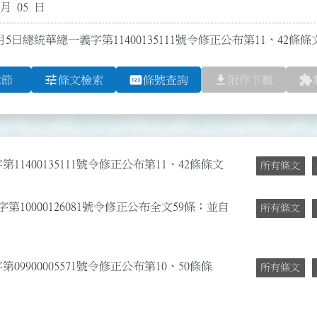
 月 05 日
月5日總統華總一義字第11400135111號令修正公布第11、42條條
tune
pin
file_download
extension
章節
條文檢索
條號查詢
附件下載
11400135111號令修正公布第11、42條條文
所有條文
第10000126081號令修正公布全文59條；並自
所有條文
09900005571號令修正公布第10、50條條
所有條文