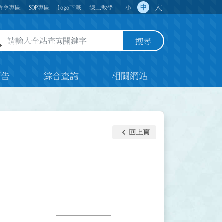
大
中
命令專區
SOP專區
logo下載
線上教學
小
全站查詢關鍵字欄位
搜尋
預告
綜合查詢
相關網站
keyboard_arrow_left
回上頁