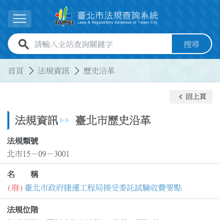
跳到主要內容
展開選單
全站查詢關鍵字欄位
搜尋
:::
:::
首頁
法規資訊
歷史沿革
keyboard_arrow_left
回上頁
法規資訊
臺北市歷史沿革
法規類號
北市15－09－3001
名 稱
(廢)
臺北市政府捷運工程局接受委託試驗收費要點
法規位階