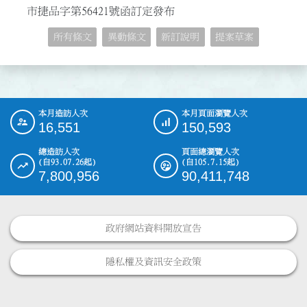
市捷品字第56421號函訂定發布
所有條文
異動條文
新訂說明
提案草案
本月造訪人次
本月頁面瀏覽人次
:::
16,551
150,593
總造訪人次
頁面總瀏覽人次
(自93.07.26起)
(自105.7.15起)
7,800,956
90,411,748
政府網站資料開放宣告
隱私權及資訊安全政策