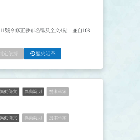
0211號令修正發布名稱及全文4點；並自108
history
制定依據
歷史沿革
異動條文
異動說明
提案草案
異動條文
異動說明
提案草案