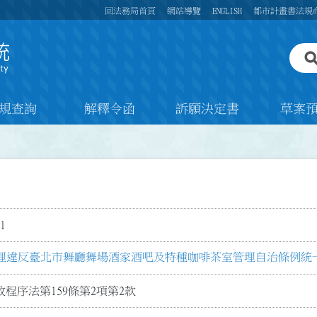
回法務局首頁
網站導覽
ENGLISH
都市計畫書法規
規查詢
解釋令函
訴願決定書
草案
1
理違反臺北市舞廳舞場酒家酒吧及特種咖啡茶室管理自治條例統
程序法第159條第2項第2款