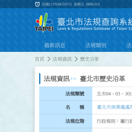
跳到主要內容
alarm
:::
民國115年08月07日 星期五
08時10分
最新訊息
法規類別
法
:::
:::
首頁
法規資訊
歷史沿革
法規資訊
臺北市歷史沿革
法規類號
北市04－03－301
臺北市商業處處
名 稱
法規位階
行政規則：屬行政