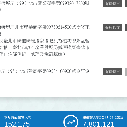
展局（99）北市產業商字第09932017800號
所有條文
施
發展局北市產業商字第09730614500號令修正
所有條文
施
反臺北市舞廳舞場酒家酒吧及特種咖啡茶室管
名稱：臺北市政府產業發展局處理違反臺北市
理自治條例統一處理及裁罰基準）
（95）北市建商字第09534100900號令訂定
所有條文
本月頁面瀏覽人次
總造訪人次
(自93.07.26起)
152,175
7,801,121