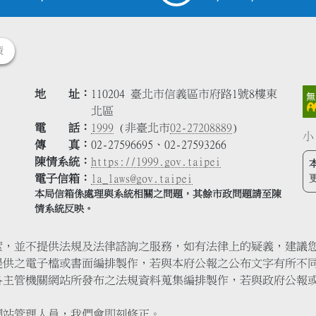
策
地 址
110204 臺北市信義區市府路1號8樓東
北區
電 話
1999
(非臺北市
02-27208889
)
小
傳 真
02-27596695、02-27593266
陳情系統
https://1999.gov.taipei
電子信箱
la_laws@gov.taipei
本局信箱係處理與系統相關之問題，其餘市政問題請至陳
情系統反映。
索，並不提供法規及法律諮詢之服務，如有法律上的疑義，建議
提供之電子檔或書面編排製作，若與本府公報之公布文字有所不
各主管機關網站所發布之法規資料蒐集編排製作，若與政府公報
網站管理人員，我們會即刻修正。