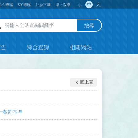
大
中
命令專區
SOP專區
logo下載
線上教學
小
全站查詢關鍵字欄位
搜尋
預告
綜合查詢
相關網站
keyboard_arrow_left
回上頁
一裁罰基準