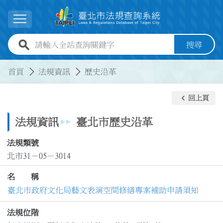
跳到主要內容
展開選單
全站查詢關鍵字欄位
搜尋
:::
:::
首頁
法規資訊
歷史沿革
keyboard_arrow_left
回上頁
法規資訊
臺北市歷史沿革
法規類號
北市31－05－3014
名 稱
臺北市政府文化局藝文表演空間修繕專案補助申請須知
法規位階