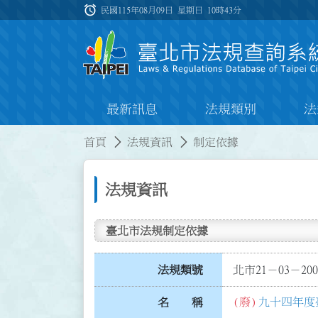
跳到主要內容
alarm
:::
民國115年08月09日 星期日
10時43分
最新訊息
法規類別
法
:::
:::
首頁
法規資訊
制定依據
法規資訊
臺北市法規制定依據
法規類號
北市21－03－200
(廢)
九十四年度
名 稱