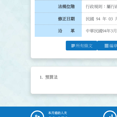
法規位階
行政規則：屬行政
修正日期
民國 94 年 03 
沿 革
中華民國94年3月
subject
apps
所有條文
編
預算法
本月造訪人次
:::