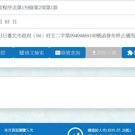
程序法第159條第2項第1款
月 03 日
3日臺北市政府（94）府主二字第09404869100號函發布停止適用
tune
pin
file_download
extension
章節
條文檢索
條號查詢
附件下載
本月頁面瀏覽人次
總造訪人次
(自93.07.26起)