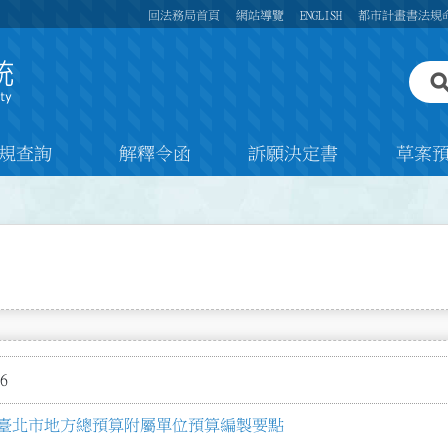
回法務局首頁
網站導覽
ENGLISH
都市計畫書法規
規查詢
解釋令函
訴願決定書
草案
6
臺北市地方總預算附屬單位預算編製要點