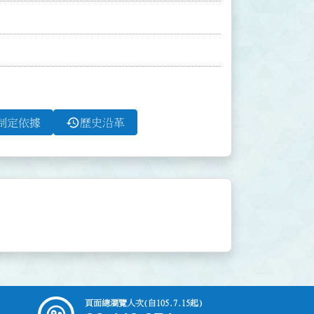
history
制定依據
歷史沿革
頁面總瀏覽人次
(自105.7.15起)