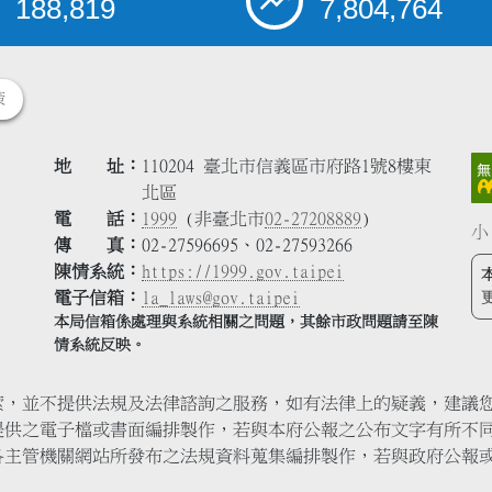
188,819
7,804,764
策
地 址
110204 臺北市信義區市府路1號8樓東
北區
電 話
1999
(非臺北市
02-27208889
)
小
傳 真
02-27596695、02-27593266
陳情系統
https://1999.gov.taipei
電子信箱
la_laws@gov.taipei
本局信箱係處理與系統相關之問題，其餘市政問題請至陳
情系統反映。
索，並不提供法規及法律諮詢之服務，如有法律上的疑義，建議
提供之電子檔或書面編排製作，若與本府公報之公布文字有所不
各主管機關網站所發布之法規資料蒐集編排製作，若與政府公報