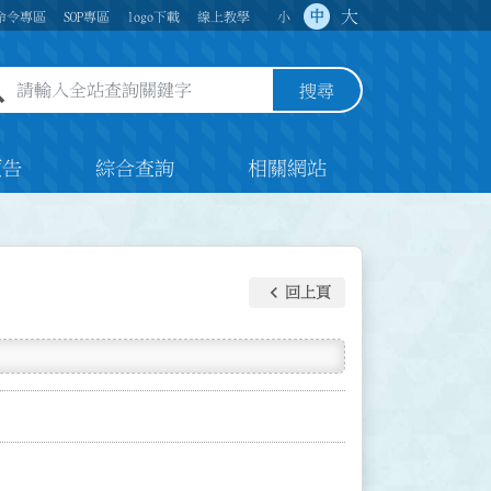
大
中
命令專區
SOP專區
logo下載
線上教學
小
全站查詢關鍵字欄位
搜尋
預告
綜合查詢
相關網站
keyboard_arrow_left
回上頁