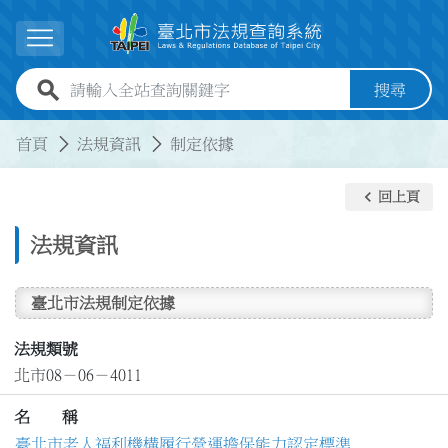
跳到主要內容
展開選單
全站查詢關鍵字欄位
搜尋
:::
:::
首頁
法規資訊
制定依據
keyboard_arrow_left
回上頁
法規資訊
臺北市法規制定依據
法規類號
北市08－06－4011
名 稱
臺北市老人福利機構履行營運擔保能力認定標準