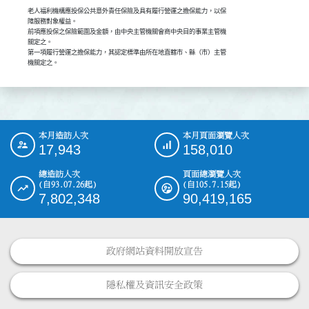
老人福利機構應投保公共意外責任保險及具有履行營運之擔保能力，以保

障服務對象權益。

前項應投保之保險範圍及金額，由中央主管機關會商中央目的事業主管機

關定之。

第一項履行營運之擔保能力，其認定標準由所在地直轄市、縣（市）主管

機關定之。
本月造訪人次
本月頁面瀏覽人次
:::
17,943
158,010
總造訪人次
頁面總瀏覽人次
(自93.07.26起)
(自105.7.15起)
7,802,348
90,419,165
政府網站資料開放宣告
隱私權及資訊安全政策