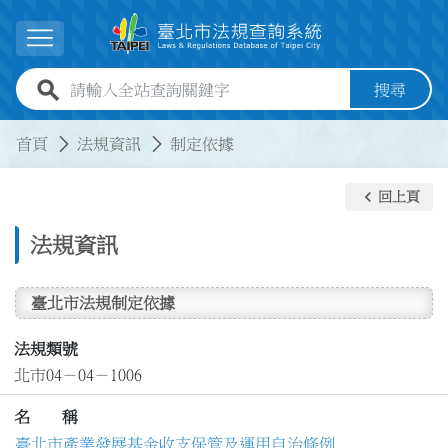
跳到主要內容
展開選單
全站查詢關鍵字欄位
搜尋
:::
:::
首頁
法規資訊
制定依據
keyboard_arrow_left
回上頁
法規資訊
臺北市法規制定依據
法規類號
北市04－04－1006
名 稱
臺北市產業發展基金收支保管及運用自治條例