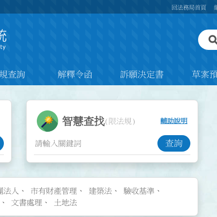
回法務局首頁
規查詢
解釋令函
訴願決定書
草案
智慧查找功能
智慧查找
(限法規)
輔助說明
查詢
團法人
市有財產管理
建築法
驗收基準
文書處理
土地法