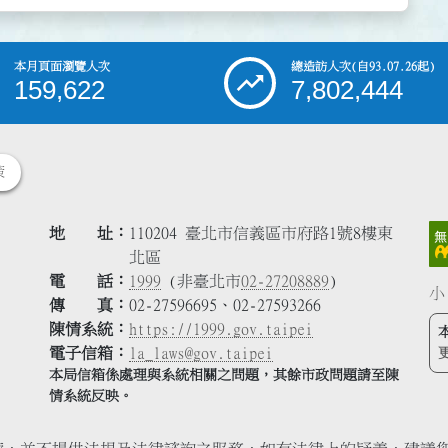
本月頁面瀏覽人次
總造訪人次
(自93.07.26起)
159,622
7,802,444
策
地 址
110204 臺北市信義區市府路1號8樓東
北區
電 話
1999
(非臺北市
02-27208889
)
小
傳 真
02-27596695、02-27593266
陳情系統
https://1999.gov.taipei
電子信箱
la_laws@gov.taipei
本局信箱係處理與系統相關之問題，其餘市政問題請至陳
情系統反映。