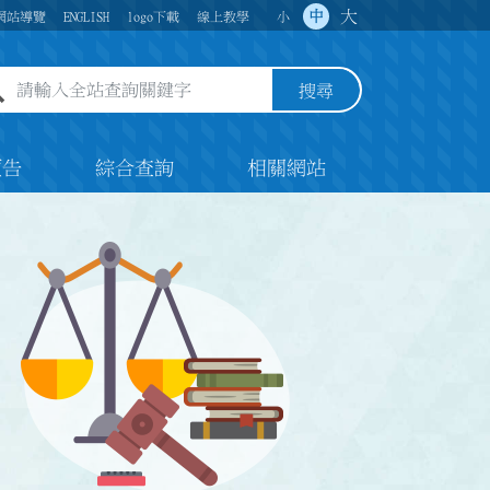
大
中
網站導覽
ENGLISH
logo下載
線上教學
小
全站查詢關鍵字欄位
搜尋
預告
綜合查詢
相關網站
法律天秤與法槌圖示