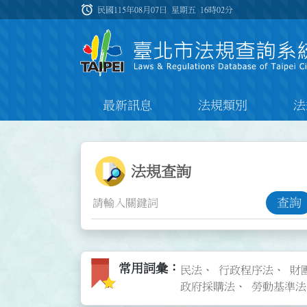
跳到主要內容
alarm
:::
民國115年08月07日 星期五
16時02分
最新訊息
法規類別
法
:::
:::
法規查詢功能
法規查詢
查詢
常用詞彙圖標
常用詞彙
民法
行政程序法
財
政府採購法
勞動基準法