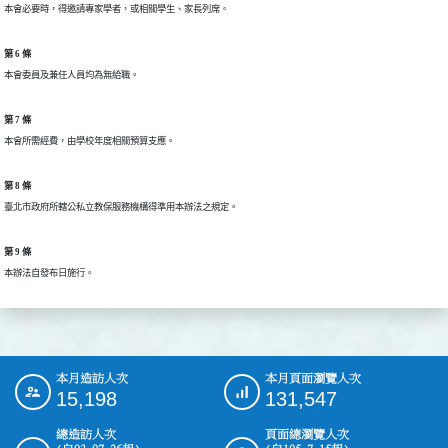
本會必要時，得邀請專家學者，或相關學生、家長列席。
第 6 條
本會委員及兼任人員均為無給職。
第 7 條
本會所需經費，由學校年度相關預算支應。
第 8 條
臺北市政府所轄公私立教保服務機構得準用本辦法之規定。
第 9 條
本辦法自發布日施行。
本月造訪人次
本月頁面瀏覽人次
:::
15,198
131,547
總造訪人次
頁面總瀏覽人次