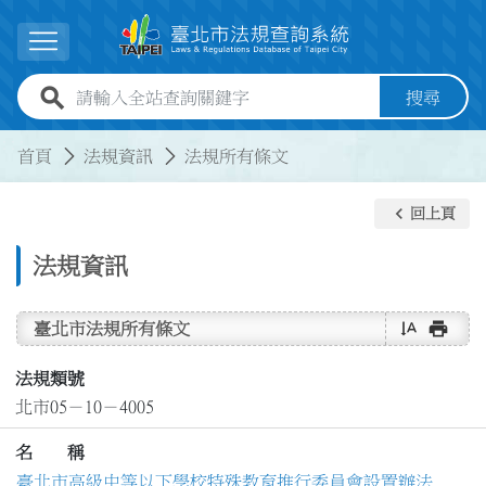
跳到主要內容
展開選單
全站查詢關鍵字欄位
搜尋
:::
:::
首頁
法規資訊
法規所有條文
keyboard_arrow_left
回上頁
法規資訊
text_rotate_vertical
print
臺北市法規所有條文
法規類號
北市05－10－4005
名 稱
臺北市高級中等以下學校特殊教育推行委員會設置辦法