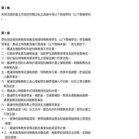
第 2 條
本辦法適用臺北市政府所轄公私立高級中等以下各級學校（以下簡稱學校

）。
第 3 條
學校為促進特殊教育發展及辦理特殊教育學生（以下簡稱學生）學習輔導

等事宜，應成立特殊教育推行委員會（以下簡稱本會），其任務如下：

一、審議及推動學校年度特殊教育工作計畫。

二、召開就學安置及輔導會議，協助學生適應教育環境及就學安置事宜。

三、研訂疑似特殊教育需求學生之提報及轉介作業流程。

四、審議學生個別化教育計畫與個別輔導計畫之課程規劃、相關服務及支

    持策略內容。

五、審議特殊教育班課程規劃、特殊教育方案、修業年限調整、酌減班級

    人數等事宜。

六、審議就讀服務群之身心障礙學生轉學或轉入不同群、科別之學分數對

    照及認定。

七、審議身心障礙集中式特殊教育班設科計畫。

八、審議學生申請獎學金、補助金、交通費補助、教育及運動輔具服務、

    專業服務及相關支持服務等事宜。

九、審議特殊個案所需之學習與生活輔導等事宜。

十、協調各處室（科）分工合作，整合校內外特殊教育資源，提供必要之

    行政支援。

十一、督導校園無障礙環境、教學設備與設施及校園無障礙網頁之管理及

      維護。

十二、審議特殊教育宣導活動及專業知能研習等計畫。

十三、依各教育階段特殊教育評鑑指標，推動學校辦理自主評鑑、定期追

      蹤及獎懲。
