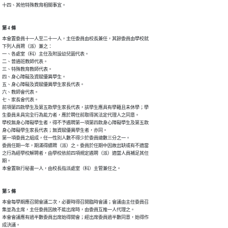
十四、其他特殊教育相關事宜。
第 4 條
本會置委員十一人至二十一人，主任委員由校長兼任，其餘委員由學校就

下列人員聘（派）兼之：

一、各處室（科）主任及附設幼兒園代表。

二、普通班教師代表。

三、特殊教育教師代表。

四、身心障礙及資賦優異學生。

五、身心障礙及資賦優異學生家長代表。

六、教師會代表。

七、家長會代表。

前項第四款學生及第五款學生家長代表，該學生應具有學籍且未休學；學

生委員未具完全行為能力者，應於聘任前取得其法定代理人之同意。

學校無身心障礙學生者，得不予遴聘第一項第四款身心障礙學生及第五款

身心障礙學生家長代表；無資賦優異學生者，亦同。

第一項委員之組成，任一性別人數不得少於委員總數三分之一。

委員任期一年，期滿得續聘（派）之。委員於任期中因故出缺或有不適當

之行為經學校解聘者，由學校依前四項規定遴聘（派）適當人員補足其任

期。

本會置執行秘書一人，由校長指派處室（科）主管兼任之。
第 5 條
本會每學期應召開會議二次，必要時得召開臨時會議；會議由主任委員召

集並為主席，主任委員因故不能出席時，由委員互推一人代理之。

本會會議應有過半數委員出席始得開會；經出席委員過半數同意，始得作

成決議。
