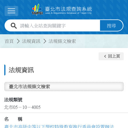
跳到主要內容
展開選單
全站查詢關鍵字欄位
搜尋
:::
:::
首頁
法規資訊
法規條文檢索
keyboard_arrow_left
回上頁
法規資訊
臺北市法規條文檢索
法規類號
北市05－10－4005
名 稱
臺北市高級中等以下學校特殊教育推行委員會設置辦法