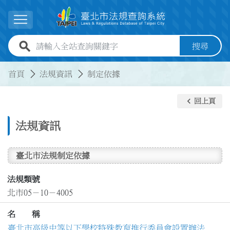
跳到主要內容
展開選單
全站查詢關鍵字欄位
搜尋
:::
:::
首頁
法規資訊
制定依據
keyboard_arrow_left
回上頁
法規資訊
臺北市法規制定依據
法規類號
北市05－10－4005
名 稱
臺北市高級中等以下學校特殊教育推行委員會設置辦法